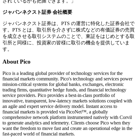
されているかも把握できます。」
ジャパンネクスト証券 会社概要
ジャパンネクスト証券は、PTS の運営に特化した証券会社で
す。PTS とは、取引所を介さずに株式などの有価証券の売買
を成立させる取引システムのことで、東証をはじめとする取
引所と同様に、投資家の皆様に取引の機会を提供していま
す。
About Pico
Pico is a leading global provider of technology services for the
financial markets community. Pico's technology and services power
mission-critical systems for global banks, exchanges, electronic
trading firms, quantitative hedge funds, and financial technology
service providers. Pico provides a best-in-class portfolio of
innovative, transparent, low-latency markets solutions coupled with
an agile and expert service delivery model. Instant access to
financial markets is provided via PicoNet™, a globally
comprehensive network platform instrumented natively with Corvil
to generate analytics and telemetry. Clients choose Pico when they
want the freedom to move fast and create an operational edge in the
fast-paced world of financial markets.